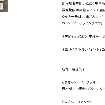
間程度お時間いただく場合も
賞味期限は到着後２〜３週間
クッキー缶は、くまさんクッ
の、シンプルラッピングです。
＊季節etc.により、中身が
＊缶サイズ小 80×124×H82
名称 : 焼き菓子
くまさんメープルクッキー
原材料 : 小麦粉、バター、メ
くまさんココアクッキー