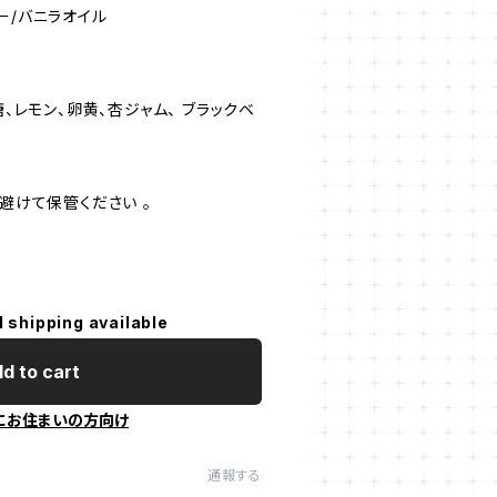
ガー/バニラオイル
糖、レモン、卵黄、杏ジャム、 ブラックベ
を避けて保管ください 。
l shipping available
d to cart
にお住まいの方向け
通報する