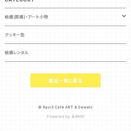
絵画(原画)・アート小物
絵画(原画)
クッキー缶
アート小物・グッズ
絵画レンタル
商品一覧に戻る
© Ravi3 Cafe ART & Sweets
Powered by