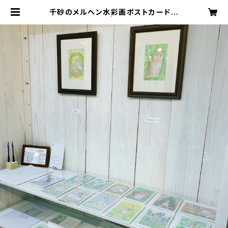
千砂のメルヘン水彩画ポストカードお
任せ１０枚セット | Ravi3 Cafe AR
T & Sweets